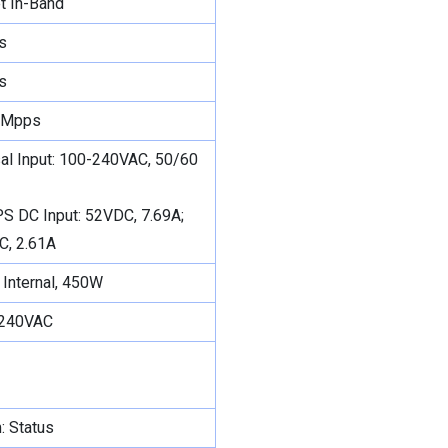
t In-Band
s
s
 Mpps
al Input: 100-240VAC, 50/60
S DC Input: 52VDC, 7.69A;
C, 2.61A
Internal, 450W
 240VAC
: Status