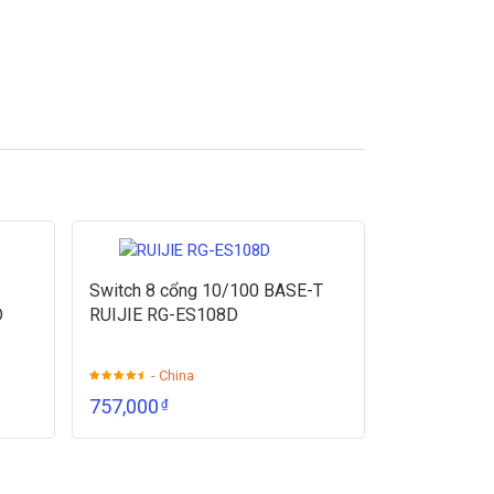
Switch 8 cổng 10/100 BASE-T
D
RUIJIE RG-ES108D
- China
757,000
₫