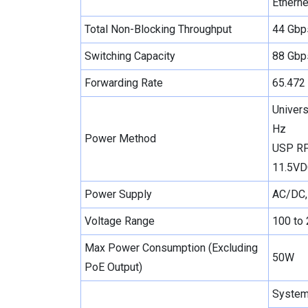
Etherne
Total Non-Blocking Throughput
44 Gbp
Switching Capacity
88 Gbp
Forwarding Rate
65.472
Univers
Hz
Power Method
USP RP
11.5VD
Power Supply
AC/DC, 
Voltage Range
100 to
Max Power Consumption (Excluding
50W
PoE Output)
System