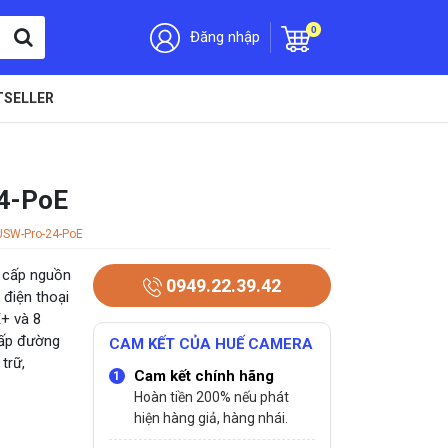
0
Đăng nhập
TSELLER
24-PoE
USW-Pro-24-PoE
 cấp nguồn
0949.22.39.42
 điện thoại
E+ và 8
cấp đường
CAM KẾT CỦA HUẾ CAMERA
trữ,
Cam kết chính hãng
Hoàn tiền 200% nếu phát
hiện hàng giả, hàng nhái.