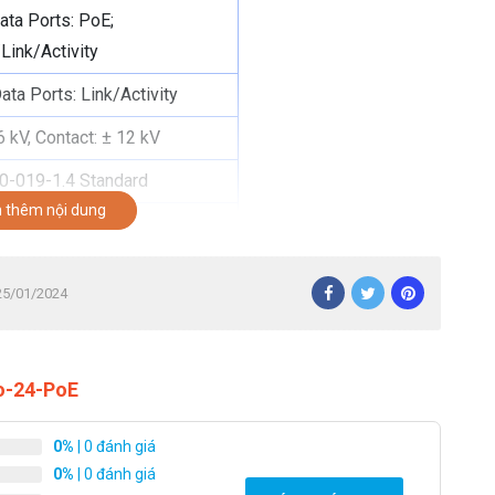
ta Ports: PoE;
ink/Activity
ta Ports: Link/Activity
16 kV, Contact: ± 12 kV
0-019-1.4 Standard
 thêm nội dung
0° C (23 to 104° F)
0% Noncondensing
 25/01/2024
, IC
o-24-PoE
-16: PoE+ IEEE 802.3af/at
 2+; 3, 6-)
0%
| 0 đánh giá
17-24: 60W PoE++ IEEE
0%
| 0 đánh giá