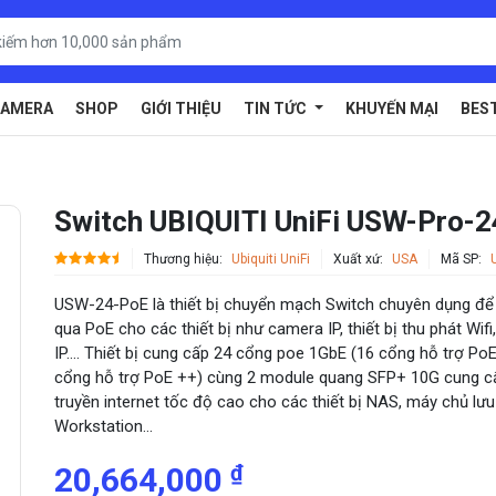
AMERA
SHOP
GIỚI THIỆU
TIN TỨC
KHUYẾN MẠI
BES
Switch UBIQUITI UniFi USW-Pro-
Thương hiệu:
Ubiquiti UniFi
Xuất xứ:
USA
Mã SP:
USW-24-PoE là thiết bị chuyển mạch Switch chuyên dụng để
qua PoE cho các thiết bị như camera IP, thiết bị thu phát Wifi,
IP…. Thiết bị cung cấp 24 cổng poe 1GbE (16 cổng hỗ trợ Po
cổng hỗ trợ PoE ++) cùng 2 module quang SFP+ 10G cung 
truyền internet tốc độ cao cho các thiết bị NAS, máy chủ lưu 
Workstation…
₫
20,664,000