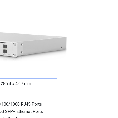
g
 285.4 x 43.7 mm
0/100/1000 RJ45 Ports
0G SFP+ Ethernet Ports