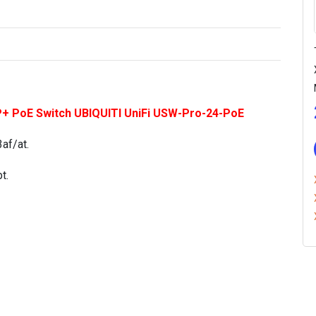
U
S
W
-
P
r
o
FP+ PoE Switch UBIQUITI UniFi USW-Pro-24-PoE
-
2
af/at.
4
-
t.
P
o
E
s
ố
l
ư
ợ
n