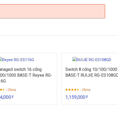
naged switch 16 cổng
Switch 8 cổng 10/100/1000
00/1000 BASE-T Reyee RG-
BASE-T RUIJIE RG-ES108G
16G
- China
- China
44,000
1,159,000
₫
₫