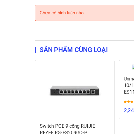
Chưa có bình luận nào
SẢN PHẨM CÙNG LOẠI
Unma
10/1
ES1
2,2
Switch POE 9 cổng RUIJIE
REYEE RG-ES209GC-P