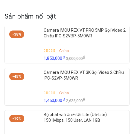
Sản phẩm nổi bật
Camera IMOU REX VT PRO 5MP Gọi Video 2
-38%
Chiều IPC-S2VBP-5M0WR
- China
₫
₫
1,850,000
3,000,000
Camera IMOU REX VT 3K Gọi Video 2 Chiều
-45%
IPC-S2VP-5M0WR
- China
₫
₫
1,450,000
2,625,000
Bộ phát wifi UniFi U6 Lite (U6-Lite)
-19%
1501Mbps, 150 User, LAN 1GB