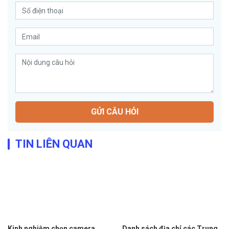
GỬI CÂU HỎI
TIN LIÊN QUAN
Kinh nghiệm chọn camera
Danh sách địa chỉ các Trung