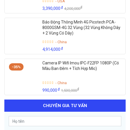
- USA
₫
₫
3,390,000
4,200,000
Báo Động Thông Minh 4G Picotech PCA-
8000GSM-4G 32 Vùng (32 Vùng Không Dây
+ 2 Vùng Có Dây)
- China
₫
4,914,000
Camera IP Wifi Imou IPC-F22FP 1080P (Có
-35%
Màu Ban Đêm + Tích Hợp Mic)
- China
₫
₫
990,000
1,530,000
CHUYÊN GIA TƯ VẤN