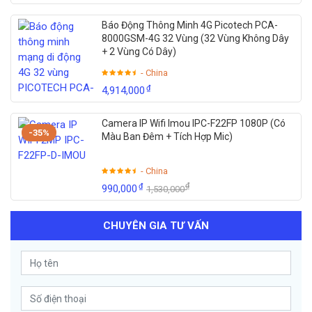
Báo Động Thông Minh 4G Picotech PCA-
8000GSM-4G 32 Vùng (32 Vùng Không Dây
+ 2 Vùng Có Dây)
- China
₫
4,914,000
Camera IP Wifi Imou IPC-F22FP 1080P (Có
-35%
Màu Ban Đêm + Tích Hợp Mic)
- China
₫
₫
990,000
1,530,000
CHUYÊN GIA TƯ VẤN