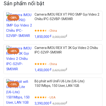
Sản phẩm nổi bật
Camera IMOU REX VT PRO 5MP Gọi Video 2
-38%
Chiều IPC-S2VBP-5M0WR
- China
₫
₫
1,850,000
3,000,000
Camera IMOU REX VT 3K Gọi Video 2 Chiều
-45%
IPC-S2VP-5M0WR
- China
₫
₫
1,450,000
2,625,000
Bộ phát wifi UniFi U6 Lite (U6-Lite)
-19%
1501Mbps, 150 User, LAN 1GB
- USA
₫
₫
3,390,000
4,200,000