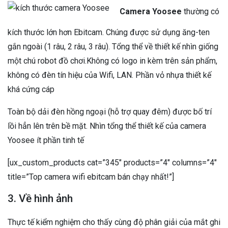
Camera Yoosee
thường có
kích thước lớn hơn Ebitcam. Chúng được sử dụng ăng-ten
gắn ngoài (1 râu, 2 râu, 3 râu). Tổng thể về thiết kế nhìn giống
một chú robot đồ chơi.Không có logo in kèm trên sản phẩm,
không có đèn tín hiệu của Wifi, LAN. Phần vỏ nhựa thiết kế
khá cứng cáp
Toàn bộ dải đèn hồng ngoại (hỗ trợ quay đêm) được bố trí
lồi hẳn lên trên bề mặt. Nhìn tổng thể thiết kế của camera
Yoosee ít phần tinh tế
[ux_custom_products cat=”345″ products=”4″ columns=”4″
title=”Top camera wifi ebitcam bán chạy nhất!”]
3. Về hình ảnh
Thực tế kiểm nghiệm cho thấy cùng độ phân giải của mắt ghi