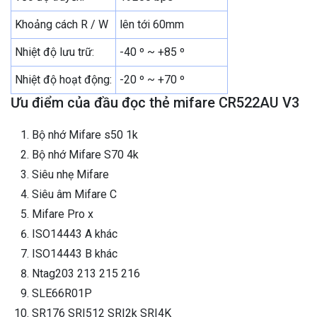
Khoảng cách R / W
lên tới 60mm
Nhiệt độ lưu trữ:
-40 º ~ +85 º
Nhiệt độ hoạt động:
-20 º ~ +70 º
Ưu điểm của đầu đọc thẻ mifare CR522AU V3
Bộ nhớ Mifare s50 1k
Bộ nhớ Mifare S70 4k
Siêu nhẹ Mifare
Siêu âm Mifare C
Mifare Pro x
ISO14443 A khác
ISO14443 B khác
Ntag203 213 215 216
SLE66R01P
SR176 SRI512 SRI2k SRI4K