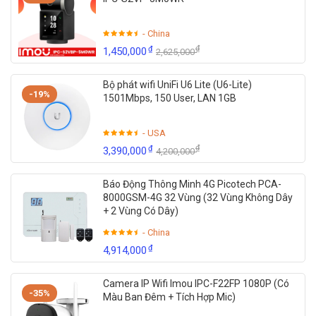
- China
₫
₫
1,450,000
2,625,000
Bộ phát wifi UniFi U6 Lite (U6-Lite)
-19%
1501Mbps, 150 User, LAN 1GB
- USA
₫
₫
3,390,000
4,200,000
Báo Động Thông Minh 4G Picotech PCA-
8000GSM-4G 32 Vùng (32 Vùng Không Dây
+ 2 Vùng Có Dây)
- China
₫
4,914,000
Camera IP Wifi Imou IPC-F22FP 1080P (Có
-35%
Màu Ban Đêm + Tích Hợp Mic)