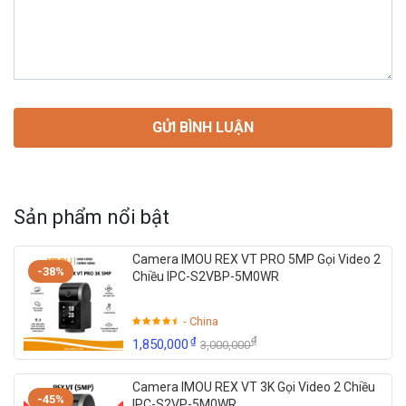
Sản phẩm nổi bật
Camera IMOU REX VT PRO 5MP Gọi Video 2
-38%
Chiều IPC-S2VBP-5M0WR
- China
₫
₫
1,850,000
3,000,000
Camera IMOU REX VT 3K Gọi Video 2 Chiều
-45%
IPC-S2VP-5M0WR