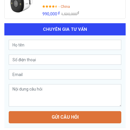
- China
₫
₫
990,000
1,530,000
CHUYÊN GIA TƯ VẤN
GỬI CÂU HỎI