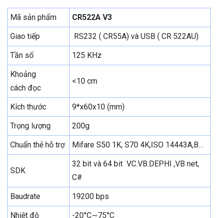
Mã sản phẩm
CR522A V3
Giao tiếp
RS232 ( CR55A) và USB ( CR 522AU)
Tần số
125 KHz
Khoảng
<10 cm
cách đọc
Kích thước
9*x60x10 (mm)
Trọng lượng
200g
Chuẩn thẻ hỗ trợ
Mifare S50 1K, S70 4K,ISO 14443A,B…
32 bit và 64 bit VC.VB.DEPHI ,VB net,
SDK
C#
Baudrate
19200 bps
Nhiệt độ
-20°C∼75°C