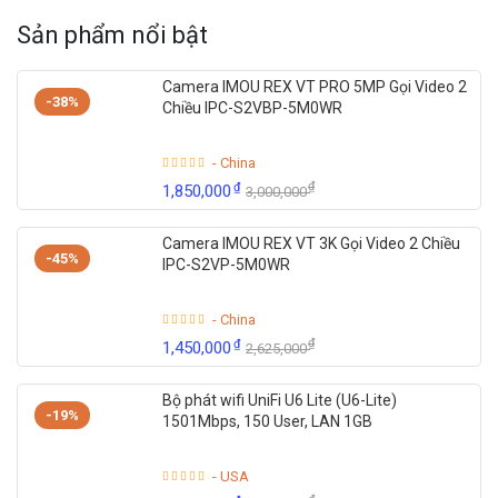
Sản phẩm nổi bật
Camera IMOU REX VT PRO 5MP Gọi Video 2
-38%
Chiều IPC-S2VBP-5M0WR
- China
₫
₫
1,850,000
3,000,000
Camera IMOU REX VT 3K Gọi Video 2 Chiều
-45%
IPC-S2VP-5M0WR
- China
₫
₫
1,450,000
2,625,000
Bộ phát wifi UniFi U6 Lite (U6-Lite)
-19%
1501Mbps, 150 User, LAN 1GB
- USA