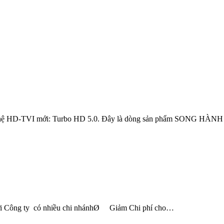
thế hệ HD-TVI mới: Turbo HD 5.0. Đây là dòng sản phẩm SONG HÀN
i Công ty có nhiều chi nhánhØ Giảm Chi phí cho…