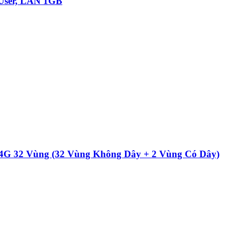
0 User, LAN 1GB
G 32 Vùng (32 Vùng Không Dây + 2 Vùng Có Dây)