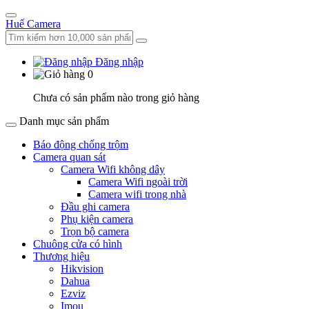
Huế Camera
Đăng nhập
0
Chưa có sản phẩm nào trong giỏ hàng
Danh mục sản phẩm
Báo động chống trộm
Camera quan sát
Camera Wifi không dây
Camera Wifi ngoài trời
Camera wifi trong nhà
Đầu ghi camera
Phụ kiện camera
Trọn bộ camera
Chuông cửa có hình
Thương hiệu
Hikvision
Dahua
Ezviz
Imou