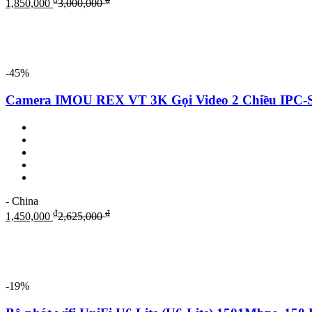
1,850,000
3,000,000
-45%
Camera IMOU REX VT 3K Gọi Video 2 Chiều IP
- China
₫
₫
1,450,000
2,625,000
-19%