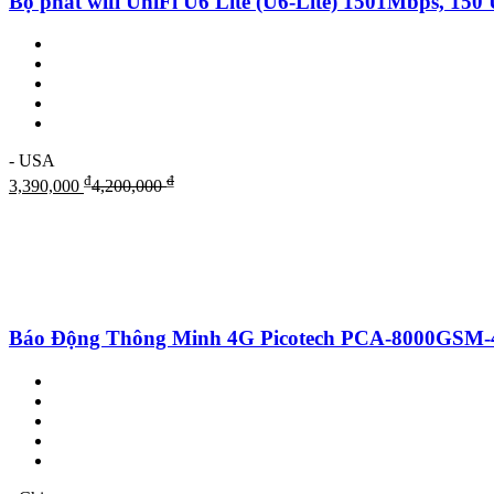
Bộ phát wifi UniFi U6 Lite (U6-Lite) 1501Mbps, 15
- USA
₫
₫
3,390,000
4,200,000
Báo Động Thông Minh 4G Picotech PCA-8000GSM-4