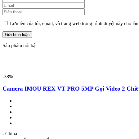
Lưu tên của tôi, email, và trang web trong trình duyệt này cho lần 
Sản phẩm nổi bật
-38%
Camera IMOU REX VT PRO 5MP Gọi Video 2 Ch
- China
₫
₫