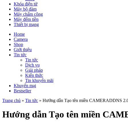
Khóa điện tử
Máy bộ đàm
Máy chấm công
Máy đếm tiền
Thiết bị mạng
Home
Camera
Shop
Giới thiệu
Tin tức
Tin tức
Dịch vụ
Giải pháp
Kiến thức
Tin khuyến mãi
Khuyến mại
Bestseller
Trang chủ
»
Tin tức
»
Hướng dẫn Tạo tên miền CAMERADDNS 2.0 C
Hướng dẫn Tạo tên miền CAME