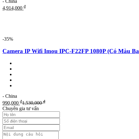
- China
₫
4,914,000
-35%
Camera IP Wifi Imou IPC-F22FP 1080P (Có Màu Ba
- China
₫
₫
990,000
1,530,000
Chuyên gia tư vấn