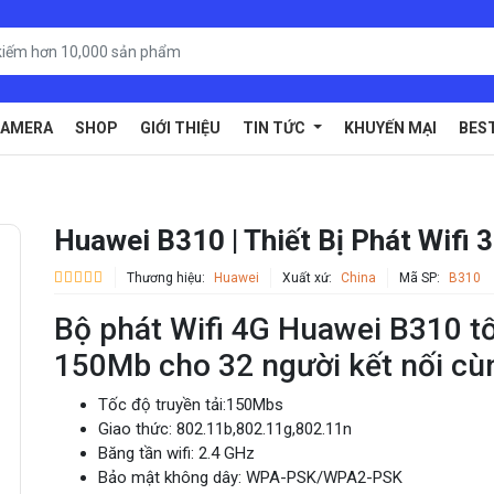
AMERA
SHOP
GIỚI THIỆU
TIN TỨC
KHUYẾN MẠI
BES
Huawei B310 | Thiết Bị Phát Wifi
Thương hiệu:
Huawei
Xuất xứ:
China
Mã SP:
B310
Bộ phát Wifi 4G Huawei B310 t
150Mb cho 32 người kết nối cù
Tốc độ truyền tải:150Mbs
Giao thức: 802.11b,802.11g,802.11n
Băng tần wifi: 2.4 GHz
Bảo mật không dây: WPA-PSK/WPA2-PSK