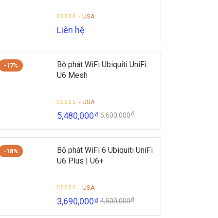
- USA
Liên hệ
Bộ phát WiFi Ubiquiti UniFi
-17%
U6 Mesh
- USA
₫
5,480,000
₫
6,600,000
Bộ phát WiFi 6 Ubiquiti UniFi
-18%
U6 Plus | U6+
- USA
₫
3,690,000
₫
4,500,000