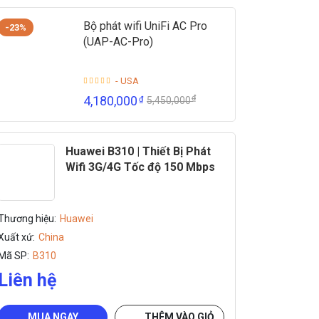
Bộ phát wifi UniFi AC Pro
-23%
(UAP-AC-Pro)
- USA
₫
4,180,000
₫
5,450,000
Huawei B310 | Thiết Bị Phát
Wifi 3G/4G Tốc độ 150 Mbps
Thương hiệu:
Huawei
Xuất xứ:
China
Mã SP:
B310
Liên hệ
MUA NGAY
THÊM VÀO GIỎ