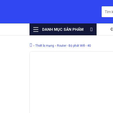
DANH MỤC SẢN PHẨM
C
»
Thiết bị mạng
»
Router - Bộ phát Wifi - 4G