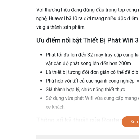
Với thương hiệu đang đứng đầu trong top công
nghệ, Huawei b310 ra đời mang nhiều đặc điểm 
và giá thành sản phẩm.
Ưu điểm nổi bật Thiết Bị Phát Wif
Phát tối đa lên đến 32 máy truy cập cùng l
vật cản độ phát song lên đến hơn 200m
Là thiết bị tương đối đơn giản có thể để ở 
Phù hợp với tất cả các ngành công nghiệp, v
Giá thành hợp lý, chức năng thiết thực
Sử dụng vừa phát Wifi vừa cung cấp mạng c
xe khách.
Thông số kỹ thuật của Router Hua
Xem
Huawei B310 là sản phẩm router wifi 3G/4