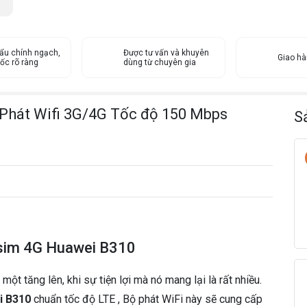
ẩu chính ngạch,
Được tư vấn và khuyên
Giao h
ốc rõ ràng
dùng từ chuyên gia
ị Phát Wifi 3G/4G Tốc độ 150 Mbps
S
ừ sim 4G Huawei B310
t tăng lên, khi sự tiện lợi mà nó mang lại là rất nhiều.
i B310
chuẩn tốc độ LTE , Bộ phát WiFi này sẽ cung cấp