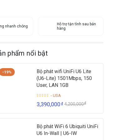
Hỗ trợ tận tình sau bán
àng nhanh chóng
hàng
ản phẩm nổi bật
Bộ phát wifi UniFi U6 Lite
-19%
(U6-Lite) 1501Mbps, 150
User, LAN 1GB
- USA
₫
3,390,000
₫
4,200,000
Bộ phát WiFi 6 Ubiquiti UniFi
U6 In-Wall | U6-IW