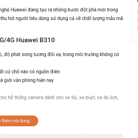
 nghệ Huawei đang tạo ra những bước đột phá mới trong
thu hút người tiêu dùng sử dụng cả về chất lượng mẫu mã
i 3G/4G Huawei B310
úc, độ phát song tương đối xa, trong môi trường không có
bất cứ chỗ nào có nguồn điên
à giới văn phòng hiện nay
ho hệ thống camera dành cho xe tải, xe buýt, xe du lịch,
wei B310
 thêm nội dung
G chuẩn tốc độ LTE, tốc độ download 150Mbps và upload