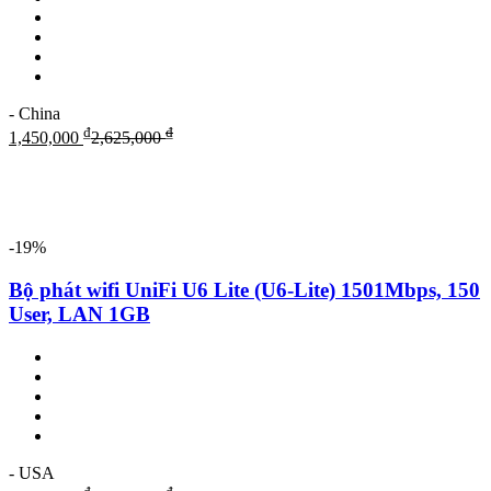
- China
₫
₫
1,450,000
2,625,000
-19%
Bộ phát wifi UniFi U6 Lite (U6-Lite) 1501Mbps, 150
User, LAN 1GB
- USA