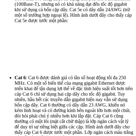
(100Base-T), nhưng nó có khả năng đạt đến tốc độ gigabit
khi sử dụng cả bốn cặp dây. Cat 5e có dây dẫn 24AWG (trừ
một số trường hợp ngoại lệ). Hình ảnh dưới đây cho thấy cáp
Cat 5e được tước một phần:
Cat 6
: Cat 6 được đánh giá có tần số hoạt động tối đa 250
MHz. Có một số biến thể của mạng gigabit Ethernet được
triển khai để tận dụng lợi thế về đặc tính hiệu suất tốt hơn trên
cáp Cat 6 chỉ sử dụng hai cặp dây cho tốc độ gigabit. Tuy
nhiên, hầu hết các truyền dẫn gigabit hiện nay vẫn sử dụng
bốn cặp dây. Cat 6 thường có dây dẫn 23 AWG, khiến nó
kém linh hoạt và có đường kính bên ngoài lớn hơn một chút,
đòi hỏi phải chú ý nhiều hơn khi lắp đặt. Cáp Cat 6 cũng
thường có một lõi (mặt cắt chữ thập) là lớp ngăn cách vật lý
để duy trì sự riêng biệt giữa các cặp. Hình ảnh dưới đây cho
thấy cáp Cat 6 được tước một phần. Lớp ngăn cách màu trắng