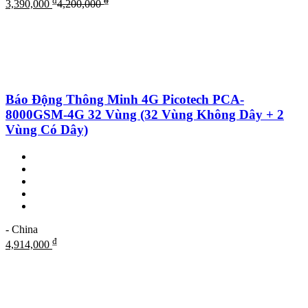
₫
₫
3,390,000
4,200,000
Báo Động Thông Minh 4G Picotech PCA-
8000GSM-4G 32 Vùng (32 Vùng Không Dây + 2
Vùng Có Dây)
- China
₫
4,914,000