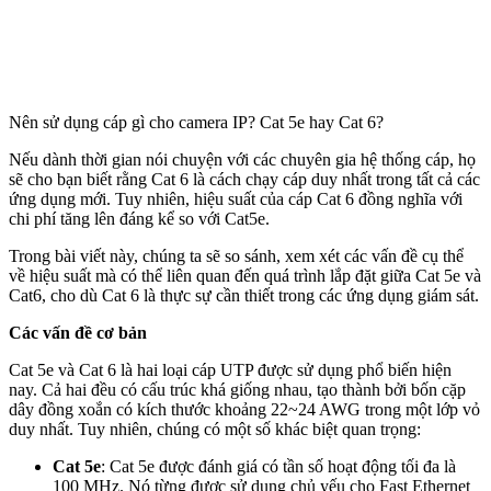
Nên sử dụng cáp gì cho camera IP? Cat 5e hay Cat 6?
Nếu dành thời gian nói chuyện với các chuyên gia hệ thống cáp, họ
sẽ cho bạn biết rằng Cat 6 là cách chạy cáp duy nhất trong tất cả các
ứng dụng mới. Tuy nhiên, hiệu suất của cáp Cat 6 đồng nghĩa với
chi phí tăng lên đáng kể so với Cat5e.
Trong bài viết này, chúng ta sẽ so sánh, xem xét các vấn đề cụ thể
về hiệu suất mà có thể liên quan đến quá trình lắp đặt giữa Cat 5e và
Cat6, cho dù Cat 6 là thực sự cần thiết trong các ứng dụng giám sát.
Các vấn đề cơ bản
Cat 5e và Cat 6 là hai loại cáp UTP được sử dụng phổ biến hiện
nay. Cả hai đều có cấu trúc khá giống nhau, tạo thành bởi bốn cặp
dây đồng xoắn có kích thước khoảng 22~24 AWG trong một lớp vỏ
duy nhất. Tuy nhiên, chúng có một số khác biệt quan trọng:
Cat 5e
: Cat 5e được đánh giá có tần số hoạt động tối đa là
100 MHz. Nó từng được sử dụng chủ yếu cho Fast Ethernet