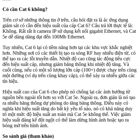
Có cần Cat 6 không?
Trên cơ sở những thông tin ở trên, câu hỏi đặt ra là ác ứng dụng
giám sát có cần đến hiệu suất của cáp Cat 6? Câu trả lời thực tế là:
Không. Rất rất ít camera IP sử dụng kết nối gigabit Ethernet, và Cat
5e dễ dàng dàng đạt đến 100Mb Ethernet.
Tuy nhiên, Cat 6 lại có tiềm năng hơn tại các khu vực khắc nghiệt
hơn. Những nơi có các thiết bị tạo ra sóng RF hay nhiễu điện từ, có
thể tạo ra các lỗi truyền dẫn. Nhiệt độ cao cũng tác động tiêu cực
đến hiệu suất cáp, nhưng giảm băng thông khi nhiệt độ tăng. Và
cuối cùng, nếu có một số lượng lớn cáp (100+) được chạy trên cùng
một đường (ví dụ trên cùng khay cáp), có thể xảy ra nhiễu giữa các
tín hiệu.
Hiệu suất cao của Cat 6 cho phép nó chống lại các ảnh hưởng từ
nguồn bên ngoài tốt hơn so với Cat 5e. Ngoài ra, đơn giản là nó tạo
ra nhiều băng thông dự phòng do tăng băng thông. Điều này có
nghĩa khi hiệu suất tăng do bất kỳ yêu tố nào, nó có khả năng duy
trì một mức độ hiệu suất an toàn mà Cat 5e không thể. Việc giảm
hiệu suất đáng kể đột ngột có thể làm dừng hình ảnh hoặc tạo ra
bóng mờ trên hình ảnh.
So sánh giá (tham khảo)