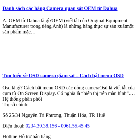
Danh sách các hãng Camera quan sát OEM từ Dahua
A. OEM từ Dahua là gì?OEM (viết tắt của Original Equipment
Manufacturer trong tiếng Anh) là những hãng thực sự sản xuấtmột
sản phẩm mặc…
Tìm hiểu về OSD camera giám sát – Cách bật menu OSD
Osd là gì? Cách bật menu OSD các dòng cameraOsd là viết tắt của
cụm từ On Screen Display. Có nghĩa là “hiển thị trên màn hình”.…
Hệ thống phân phối
Trụ sở chính:
Số 25/34 Nguyễn Tri Phương, Thuận Hóa, TP. Huế
Điện thoại:
0234.39.38.156 - 0961.55.45.45
Hotline Hỗ trợ bán hàng