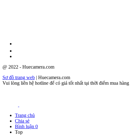
GPĐKKD: 3301123843 do Sở Kế hoạch và Đầu tư cấp ngày
08/12/2009
@ 2022 - Huecamera.com
Sơ đồ trang web
| Huecamera.com
Vui lòng liên hệ hotline để có giá tốt nhất tại thời điểm mua hàng
Trang chủ
Chia sẻ
Bình luận
0
Top