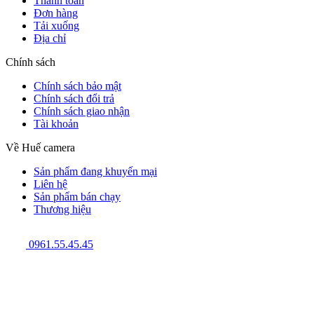
Thanh toán
Đơn hàng
Tải xuống
Địa chỉ
Chính sách
Chính sách bảo mật
Chính sách đổi trả
Chính sách giao nhận
Tài khoản
Về Huế camera
Sản phẩm đang khuyến mại
Liên hệ
Sản phẩm bán chạy
Thương hiệu
0961.55.45.45