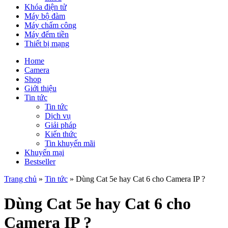
Khóa điện tử
Máy bộ đàm
Máy chấm công
Máy đếm tiền
Thiết bị mạng
Home
Camera
Shop
Giới thiệu
Tin tức
Tin tức
Dịch vụ
Giải pháp
Kiến thức
Tin khuyến mãi
Khuyến mại
Bestseller
Trang chủ
»
Tin tức
»
Dùng Cat 5e hay Cat 6 cho Camera IP ?
Dùng Cat 5e hay Cat 6 cho
Camera IP ?