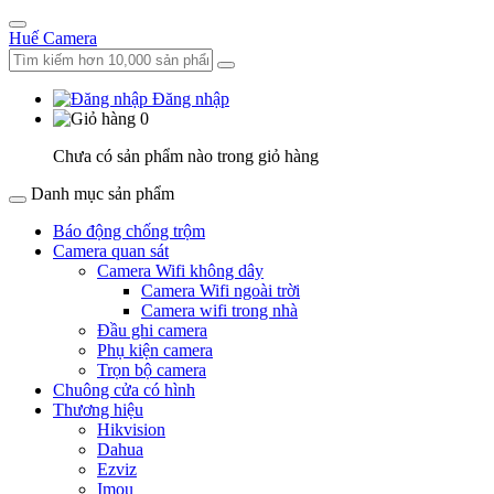
Huế Camera
Đăng nhập
0
Chưa có sản phẩm nào trong giỏ hàng
Danh mục sản phẩm
Báo động chống trộm
Camera quan sát
Camera Wifi không dây
Camera Wifi ngoài trời
Camera wifi trong nhà
Đầu ghi camera
Phụ kiện camera
Trọn bộ camera
Chuông cửa có hình
Thương hiệu
Hikvision
Dahua
Ezviz
Imou