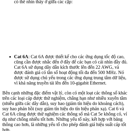
có thể nhìn thấy ở giữa các cặp:
Cat 6A
: Cat 6A được thiết kế cho các ứng dụng tốc độ cao,
cũng cần được nhắc đến ở đây để các bạn có cái nhìn đầy đủ.
Cat 6A sử dụng dây dẫn kích thước lên đến 22 AWG, và
được đánh giá có tần số hoạt động tối đa đến 500 MHz. Nó
được sử dụng chủ yếu trong các ứng dụng trung tâm dữ liệu,
vì khả năng truyền tải lên đến 10-gigabit Ethernet.
Bên cạnh những đặc điểm vật lý, còn có một loạt các thông số khác
trên các loại cáp được thử nghiệm, chẳng hạn như nhiều xuyên tâm
(nhiễu giữa các dây dẫn), suy hao (giảm tín hiệu do khoảng cách),
suy hao phản hồi (suy giảm tín hiệu do tín hiệu phản xạ). Cat 6 và
Cat 6A cũng được thử nghiệm các thông số mà Cat 5e không có, ví
dụ như chống nhiễu tốt hơn. Những yếu tố này, kết hợp với băng
thông cao hơn, là những yếu tố cho phép đánh giá hiệu suất cáp tốt
hơn.