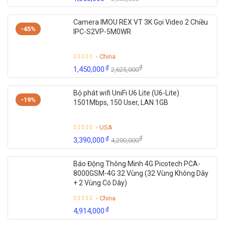
Camera IMOU REX VT 3K Gọi Video 2 Chiều
-45%
IPC-S2VP-5M0WR
- China
₫
₫
1,450,000
2,625,000
Bộ phát wifi UniFi U6 Lite (U6-Lite)
-19%
1501Mbps, 150 User, LAN 1GB
- USA
₫
₫
3,390,000
4,200,000
Báo Động Thông Minh 4G Picotech PCA-
8000GSM-4G 32 Vùng (32 Vùng Không Dây
+ 2 Vùng Có Dây)
- China
₫
4,914,000